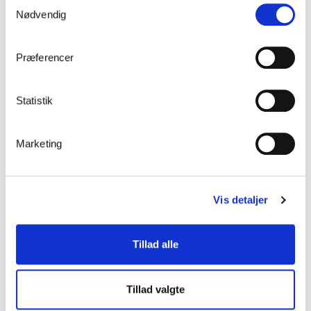
Samtykkevalg
Robothus Modern er et helsvejset robothus, som passer til de
Nødvendig
fleste robotplæneklippere.
Præferencer
Statistik
Marketing
Vis detaljer
Tillad alle
Robothus Klassisk
Lagerføres
Tillad valgte