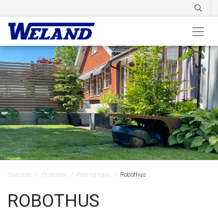
Startside
Produkter
Park og have
Robothus
ROBOTHUS