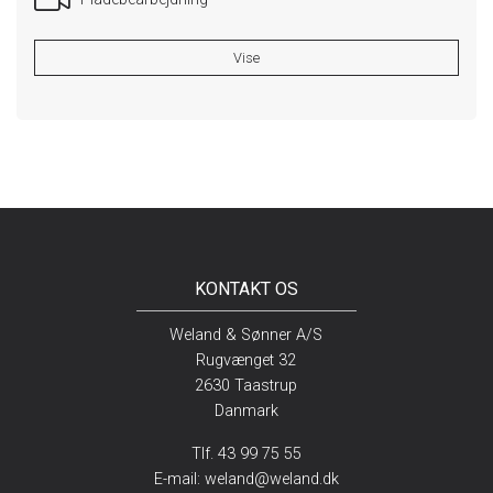
Vise
KONTAKT OS
Weland & Sønner A/S
Rugvænget 32
2630 Taastrup
Danmark
Tlf. 43 99 75 55
E-mail:
weland@weland.dk