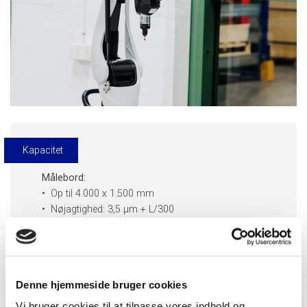
Kapacitet
Målebord:
•
Op til 4.000 x 1.500 mm
•
Nøjagtighed: 3,5 µm + L/300
Målearm:
•
Målevolumenet er 3.500 mm
•
Udstyret med en 3D-laserscanner
Denne hjemmeside bruger cookies
Vi bruger cookies til at tilpasse vores indhold og