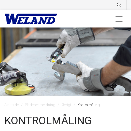
Startside
Pladebearbejdning
Øvrigt
Kontrolmåling
KONTROLMÅLING