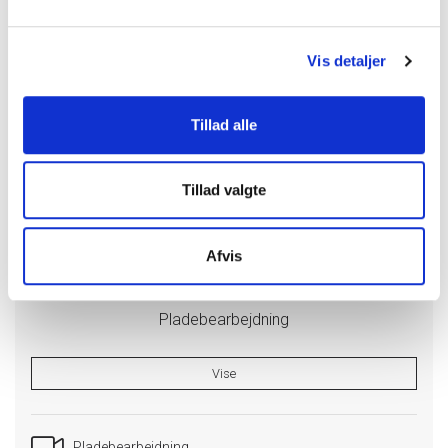
Produkthåndbog 7 udg.
Vis detaljer
Åbne (72,38 MB) (da-dk)
Tillad alle
Tillad valgte
Afvis
Pladebearbejdning
Vise
Pladebearbejdning