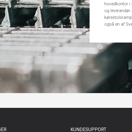
hovedkontor i 
og leverandør a
kørestolsrampe
også en af Sve
GER
KUNDESUPPORT