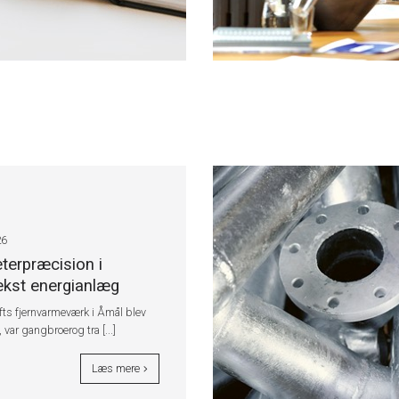
26
eterpræcision i
kst energianlæg
fts fjernvarmeværk i Åmål blev
var gangbroerog tra [...]
Læs mere