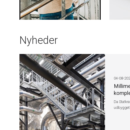
Nyheder
04-08-20
Millim
komple
Da Statkra
udbygget, 