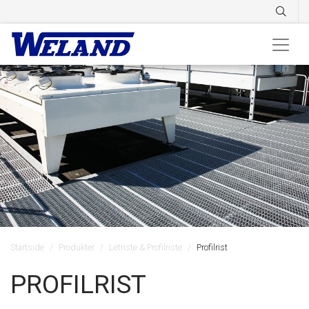
Startside
Produkter
Letriste & Profilriste
Profilrist
PROFILRIST