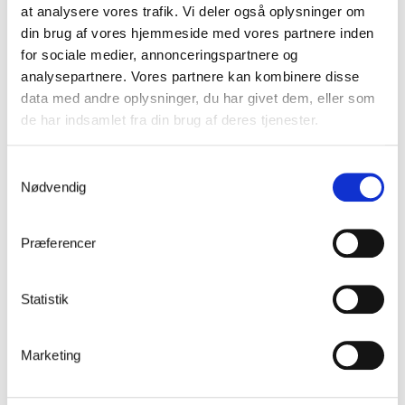
Profilrist Rustfri
at analysere vores trafik. Vi deler også oplysninger om
din brug af vores hjemmeside med vores partnere inden
Profilrist Aluminium
for sociale medier, annonceringspartnere og
analysepartnere. Vores partnere kan kombinere disse
data med andre oplysninger, du har givet dem, eller som
Tilvalg Profilrist
de har indsamlet fra din brug af deres tjenester.
Profilriste bør forankres i underlaget, og dette kan ske på
forskellig måde. Her er nogle alternativer, som vi anbefaler.
Samtykkevalg
Fastgørelseselementerne til profilriste fås både som komplette og
Nødvendig
separate beslag.
Tilvalg
Præferencer
Kantstang Standard
Statistik
Beslag profilrist – 3 dele
Lagerføres
Marketing
Beslag profilrist – 4 dele