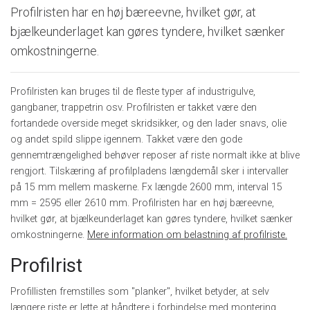
Profilristen har en høj bæreevne, hvilket gør, at
bjælkeunderlaget kan gøres tyndere, hvilket sænker
omkostningerne.
Profilristen kan bruges til de fleste typer af industrigulve,
gangbaner, trappetrin osv. Profilristen er takket være den
fortandede overside meget skridsikker, og den lader snavs, olie
og andet spild slippe igennem. Takket være den gode
gennemtrængelighed behøver reposer af riste normalt ikke at blive
rengjort. Tilskæring af profilpladens længdemål sker i intervaller
på 15 mm mellem maskerne. Fx længde 2600 mm, interval 15
mm = 2595 eller 2610 mm. Profilristen har en høj bæreevne,
hvilket gør, at bjælkeunderlaget kan gøres tyndere, hvilket sænker
omkostningerne.
Mere information om belastning af profilriste.
Profilrist
Profillisten fremstilles som "planker", hvilket betyder, at selv
længere riste er lette at håndtere i forbindelse med montering.